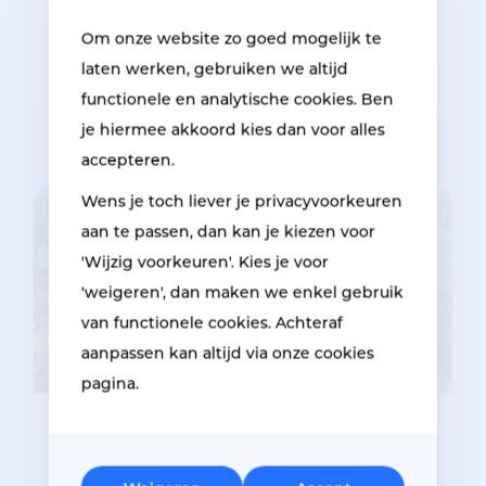
23 October 2023
Om onze website zo goed mogelijk te
Are you checking windows and doors
carefully with winter approaching?
laten werken, gebruiken we altijd
functionele en analytische cookies. Ben
je hiermee akkoord kies dan voor alles
accepteren.
Wens je toch liever je privacyvoorkeuren
aan te passen, dan kan je kiezen voor
'Wijzig voorkeuren'. Kies je voor
'weigeren', dan maken we enkel gebruik
van functionele cookies. Achteraf
aanpassen kan altijd via onze cookies
pagina.
13 July 2023
Discover our jobs for technical employe