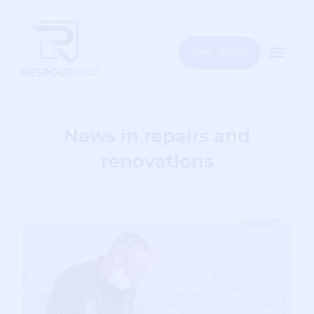
e
bar
Free quote
Toggle
naviga
News in repairs and
renovations