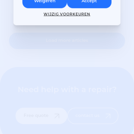
Weigeren
Accept
WIJZIG VOORKEUREN
Load more articles
Need help with a repair?
Free quote
contact us