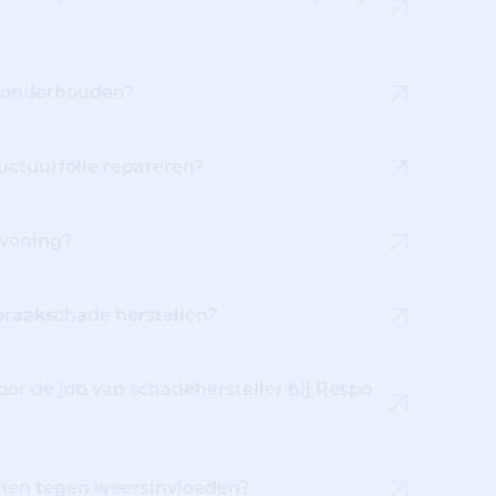
d onderhouden?
uctuurfolie repareren?
nwoning?
braakschade herstellen?
or de job van schadehersteller bij Respo
men tegen weersinvloeden?