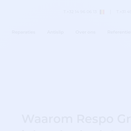
T.
+32 14 96 06 13
T.
+31 4
Reparaties
Antislip
Over ons
Referentie
Waarom Respo Gro