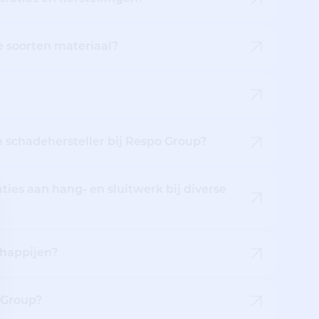
e soorten materiaal?
an schadehersteller bij Respo Group?
ies aan hang- en sluitwerk bij diverse
chappijen?
 Group?