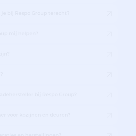
 je bij Respo Group terecht?
oup mij helpen?
ijn?
n?
hadehersteller bij Respo Group?
r voor kozijnen en deuren?
raties en herstellingen?