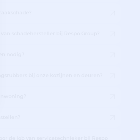
braakschade?
b van schadehersteller bij Respo Group?
en nodig?
ingsrubbers bij onze kozijnen en deuren?
renwoning?
stellen?
or de job van servicetechnieker bij Respo