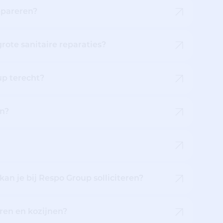
repareren?
rote sanitaire reparaties?
up terecht?
en?
an je bij Respo Group solliciteren?
ren en kozijnen?