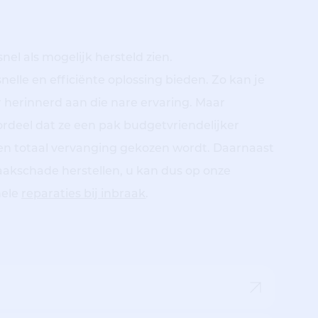
snel als mogelijk hersteld zien.
 snelle en efficiënte oplossing bieden. Zo kan je
r herinnerd aan die nare ervaring. Maar
ordeel dat ze een pak budgetvriendelijker
een totaal vervanging gekozen wordt. Daarnaast
raakschade herstellen, u kan dus op onze
nele
reparaties bij inbraak
.