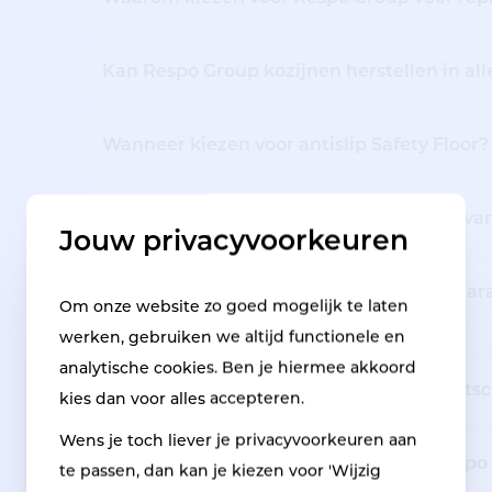
Kan Respo Group kozijnen herstellen in all
Wanneer kiezen voor antislip Safety Floor?
Hoe kan je solliciteren voor de vacature v
Jouw privacyvoorkeuren
Wat is het belang van onderhoud en reparat
Om onze website zo goed mogelijk te laten
gebouwen?
werken, gebruiken we altijd functionele en
analytische cookies. Ben je hiermee akkoord
Werken jullie ook met verzekeringsmaats
kies dan voor alles accepteren.
Wens je toch liever je privacyvoorkeuren aan
Welke antislip mogelijkheden biedt Respo
te passen, dan kan je kiezen voor 'Wijzig