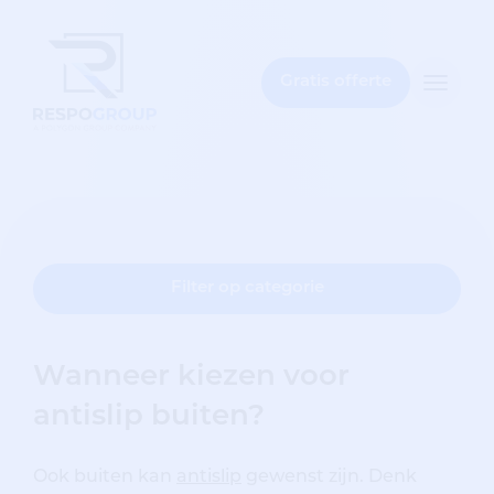
t
bar
Gratis offerte
Toggle
naviga
Filter op categorie
Wanneer kiezen voor
antislip buiten?
Ook buiten kan
antislip
gewenst zijn. Denk