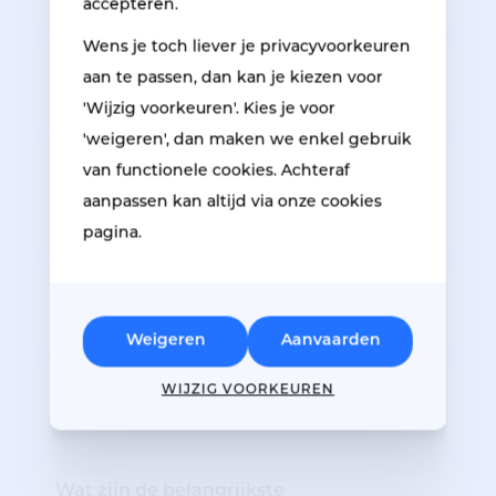
accepteren.
Wens je toch liever je privacyvoorkeuren
Hoe vaak is onderhoud aan ramen en
aan te passen, dan kan je kiezen voor
deuren nodig?
'Wijzig voorkeuren'. Kies je voor
'weigeren', dan maken we enkel gebruik
van functionele cookies. Achteraf
Er is ook schade aan glas, sluitwerk,
dichtingsrubbers bij onze kozijnen en
aanpassen kan altijd via onze cookies
deuren?
pagina.
Waarom kiezen voor antislip in een
seniorenwoning?
Weigeren
Aanvaarden
WIJZIG VOORKEUREN
Welke inbraakschade kan Respo Group
herstellen?
Wat zijn de belangrijkste