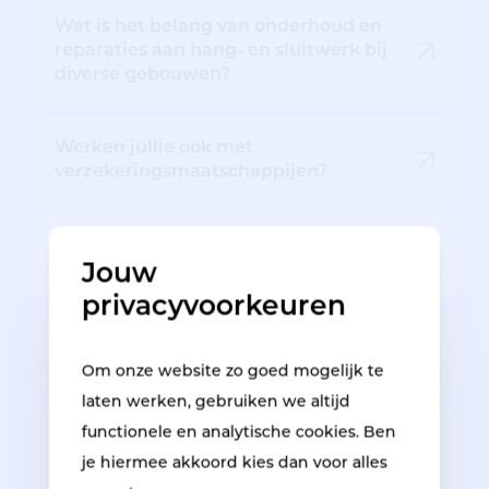
Wat is het belang van onderhoud en
reparaties aan hang- en sluitwerk bij
diverse gebouwen?
Werken jullie ook met
verzekeringsmaatschappijen?
Welke antislip mogelijkheden biedt
Jouw
Respo Group?
privacyvoorkeuren
Wanneer kan je Respo Group bellen bij
inbraakschade?
Om onze website zo goed mogelijk te
laten werken, gebruiken we altijd
functionele en analytische cookies. Ben
Wat zijn de belangrijkste taken voor de
je hiermee akkoord kies dan voor alles
job van schadehersteller bij Respo
Group?