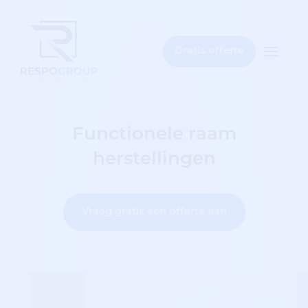
t
bar
Gratis offerte
Toggle
naviga
Functionele raam
herstellingen
Vraag gratis een offerte aan