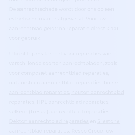
materiaal is voor ons geen probleem.
De
aanrechtschade
wordt door ons op een
esthetische manier afgewerkt. Voor uw
aanrechtblad geldt: na reparatie direct klaar
voor gebruik.
U kunt bij ons terecht voor reparaties van
verschillende soorten aanrechtbladen, zoals
voor
composiet aanrechtblad reparaties
,
natuursteen aanrechtblad reparaties
,
fineer
aanrechtblad reparaties
,
houten aanrechtblad
reparaties
,
HPL aanrechtblad reparaties
,
volkern (Trespa) aanrechtblad reparaties
,
Dekton aanrechtblad reparaties
en
Silestone
aanrechtblad reparaties
.
Respo Group, uw