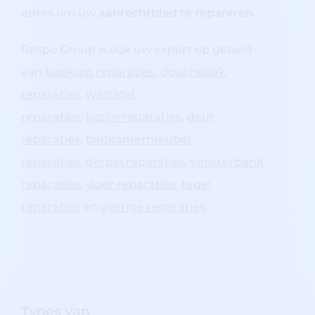
adres om uw
aanrechtblad te repareren.
Respo Group is ook uw expert op gebied
van
badkuip reparaties
,
douchebak
reparaties
,
wastafel
reparaties
,
kozijn reparaties
,
deur
reparaties
,
badkamermeubel
reparaties
,
dorpel reparaties
,
vensterbank
reparaties
,
vloer reparaties
,
tegel
reparaties
en
overige reparaties
.
Types van