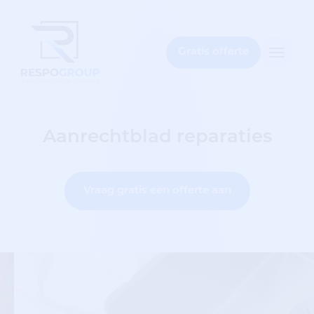
t
bar
Gratis offerte
Toggle
naviga
Aanrechtblad reparaties
Vraag gratis een offerte aan