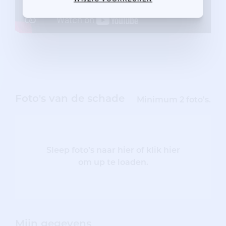
Foto's van de schade
Minimum 2 foto's.
Sleep foto’s naar hier of klik hier
om up te loaden.
Mijn gegevens